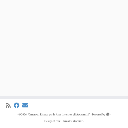
·
© 2026
“Centro di Ricerca per le Aree interne e gli Appennini”
·
Powered by
·
Designed con il
tema Customizr
·