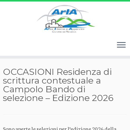
Passa
OCCASIONI Residenza di
al
scrittura contestuale a
contenuto
Campolo Bando di
selezione – Edizione 2026
Sono aperte le selezioni per l’edizione 2026 della