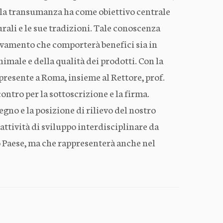
ella transumanza ha come obiettivo centrale
urali e le sue tradizioni. Tale conoscenza
ovamento che comporterà benefici sia in
nimale e della qualità dei prodotti. Con la
 presente a Roma, insieme al Rettore, prof.
ontro per la sottoscrizione e la firma.
gno e la posizione di rilievo del nostro
ttività di sviluppo interdisciplinare da
o Paese, ma che rappresenterà anche nel