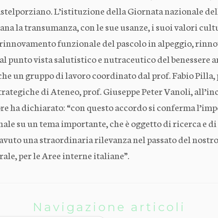
astelporziano. L’istituzione della Giornata nazionale d
liana la transumanza, con le sue usanze, i suoi valori cult
 rinnovamento funzionale del pascolo in alpeggio, rinn
 dal punto vista salutistico e nutraceutico del benessere a
che un gruppo di lavoro coordinato dal prof. Fabio Pilla,
strategiche di Ateneo, prof. Giuseppe Peter Vanoli, all’inc
re ha dichiarato: “con questo accordo si conferma l’impe
e su un tema importante, che è oggetto di ricerca e di a
 avuto una straordinaria rilevanza nel passato del nostr
rale, per le Aree interne italiane”.
Navigazione articoli