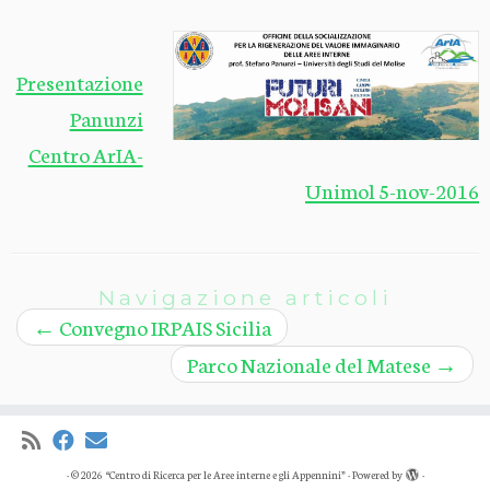
Presentazione
Panunzi
Centro ArIA-
Unimol 5-nov-2016
Navigazione articoli
←
Convegno IRPAIS Sicilia
Parco Nazionale del Matese
→
·
© 2026
“Centro di Ricerca per le Aree interne e gli Appennini”
·
Powered by
·