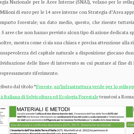
egia Nazionale per le Aree Interne (SNAI), volano per lo svilupp
 Milioni di euro per le 14 aree interne con Strategia d’Area appr
omparto forestale; un dato medio, questo, che risente tuttavi
 5 aree che non hanno previsto alcun tipo di azione dedicata spe
oltre, mostra come ci sia una chiara e precisa attenzione alla ri
consapevolezza del capitale naturale a disposizione giocano du
dividuazione delle linee di intervento su cui puntare al fine di
a espressamente riferimento.
ibuto dal titolo “
Foreste, un’infrastruttura verde per lo svilupp
à Italiana di Selvicoltura ed Ecologia Forestale
tenutosi a Roma 