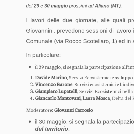
del
29 e 30 maggio
prossimi ad
Aliano (MT).
I lavori delle due giornate, alle quali 
Giovannini, prevedono sessioni di lavoro in
Comunale (via Rocco Scotellaro, 1) ed in 
In particolare:
l 29 maggio, si segnala la partecipazione all’i
i
Davide Marino
, Servizi Ecosistemici e svilupp
Vincenzo Barone
, Servizi ecosistemici e biod
Giampiero Lupatelli
, Servizi Ecosistemici nell
Giancarlo Mantovani, Laura Mosca
, Delta del 
Moderatore
: Giovanni Carrosio
il 30 maggio, si segnala la partecipazi
del territorio
.