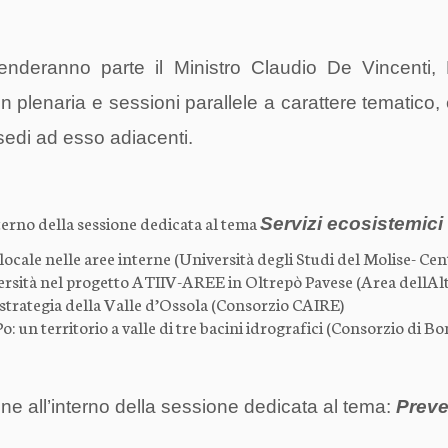
prenderanno parte il Ministro Claudio De Vincenti
 plenaria e sessioni parallele a carattere tematico, 
sedi ad esso adiacenti.
nterno della sessione dedicata al tema
Servizi ecosistemic
o locale nelle aree interne (Università degli Studi del Molise- Ce
iversità nel progetto ATIIV-AREE in Oltrepò Pavese (Area dellAl
a strategia della Valle d’Ossola (Consorzio CAIRE)
Po: un territorio a valle di tre bacini idrografici (Consorzio di Bo
one all’interno della sessione dedicata al tema:
Preve