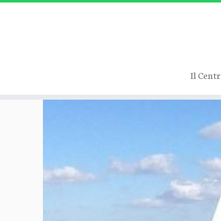
Il Cent
Passa
al
contenuto