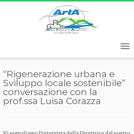
Passa
“Rigenerazione urbana e
al
Sviluppo locale sostenibile”
contenuto
conversazione con la
prof.ssa Luisa Corazza
Vi segnaliamo l’intervista della Direttrice del nostro