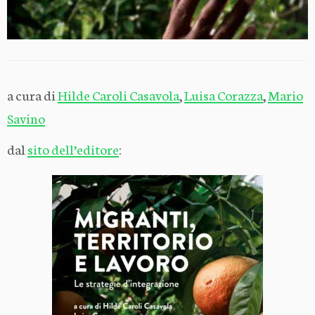
a cura di
Hilde Caroli Casavola
,
Luisa Corazza
,
Mario
Savino
dal
sito dell’editore
: