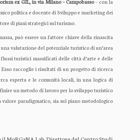
torium ex GIL, in via Milano – Campobasso
– con la
ico politica e docente di Sviluppo e marketing dei
tore di piani strategici sul turismo.
massa, può essere un fattore chiave della rinascita
e una valutazione del potenziale turistico di un’area
ussi turistici massificati delle città d’arte e delle
Esso raccoglie i risultati di un progetto di ricerca
erca esperta e le comunità locali, in una logica di
efinire un metodo di lavoro per lo sviluppo turistico
n valore paradigmatico, sia sul piano metodologico
ge il MoRGaNA Lab. Direttore del Centro Studi