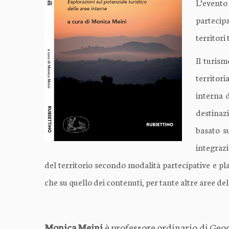
L’evento 
partecip
territori
Il turism
territori
interna d
destinazi
basato su
integrazi
del territorio secondo modalità partecipative e p
che su quello dei contenuti, per tante altre aree del 
Monica Meini
è professore ordinario di Geog