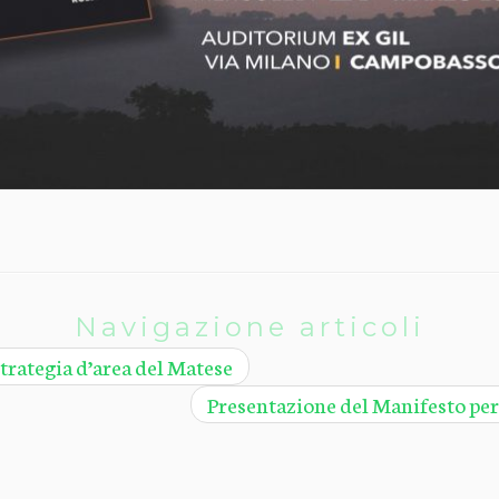
Navigazione articoli
Strategia d’area del Matese
Presentazione del Manifesto per 
 2026
“Centro di Ricerca per le Aree interne e gli Appennini”
·
Powered by
·
Designed con il
tema Customi