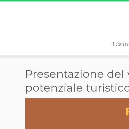
Il Cent
Passa
Presentazione del v
al
contenuto
potenziale turistic