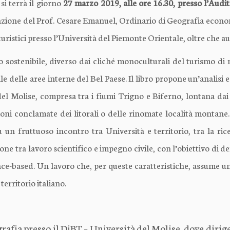
si terrà il giorno
27 marzo 2019, alle ore 16.30, presso l’Audi
azione del Prof. Cesare Emanuel, Ordinario di Geografia econom
 turistici presso l’Università del Piemonte Orientale, oltre che au
o sostenibile, diverso dai cliché monoculturali del turismo di 
ale delle aree interne del Bel Paese. Il libro propone un’analisi 
el Molise, compresa tra i fiumi Trigno e Biferno, lontana dai fl
oni conclamate dei litorali o delle rinomate località montane. 
 un fruttuoso incontro tra Università e territorio, tra la ric
one tra lavoro scientifico e impegno civile, con l’obiettivo di d
lace-based. Un lavoro che, per queste caratteristiche, assume u
territorio italiano.
rafia presso il DiBT – Università del Molise, dove diri