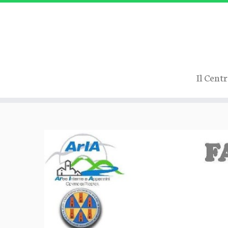
Il Cent
Passa
al
contenuto