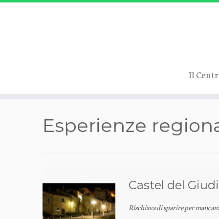
Il Cent
Passa
Esperienze regiona
al
contenuto
Castel del Giud
Rischiava di sparire per mancanz