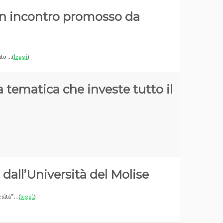
: un incontro promosso da
ato …(
leggi
)
 tematica che investe tutto il
dall’Università del Molise
rsità”…(
leggi
)