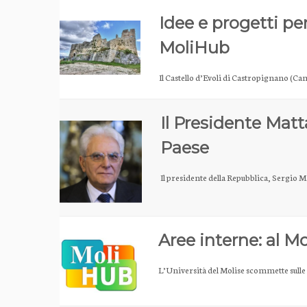
Idee e progetti pe
MoliHub
Il Castello d’Evoli di Castropignano (C
Il Presidente Matt
Paese
Il presidente della Repubblica, Sergio Ma
Aree interne: al M
L’Università del Molise scommette sulle 