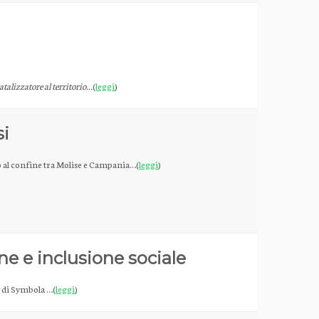
atalizzatore al territorio…
(
leggi
)
si
o al confine tra Molise e Campania…(
leggi
)
one e inclusione sociale
y di Symbola …(
leggi
)