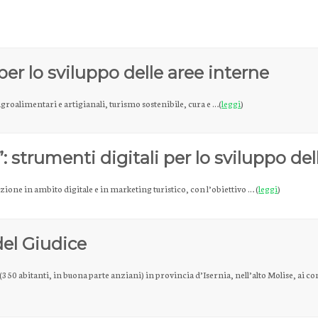
 per lo sviluppo delle aree interne
agroalimentari e artigianali, turismo sostenibile, cura e …(
leggi
)
: strumenti digitali per lo sviluppo del
zione in ambito digitale e in marketing turistico, con l’obiettivo … (
leggi
)
del Giudice
(350 abitanti, in buona parte anziani) in provincia d’Isernia, nell’alto Molise, ai c