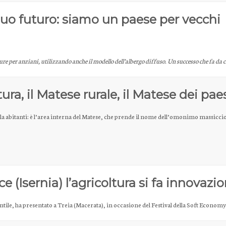
l suo futuro: siamo un paese per vecchi
ure per anziani, utilizzando anche il modello dell’albergo diffuso. Un successo che fa da c
ura, il Matese rurale, il Matese dei pae
a abitanti: è l’area interna del Matese, che prende il nome dell’omonimo massicci
ce (Isernia) l’agricoltura si fa innovazi
entile, ha presentato a Treia (Macerata), in occasione del Festival della Soft Econom