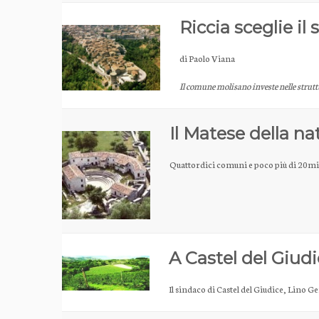
Riccia sceglie i
di Paolo Viana
Il comune molisano investe nelle strutt
Il Matese della nat
Quattordici comuni e poco più di 20mil
A Castel del Giudi
Il sindaco di Castel del Giudice, Lino G