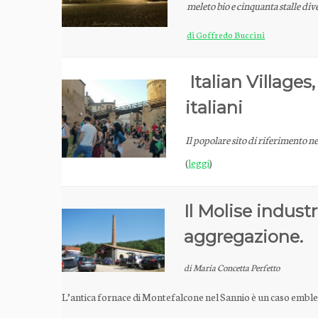
meleto bio e cinquanta stalle di
di Goffredo Buccini
Italian Village
italiani​
Il popolare sito di riferimento n
(
leggi
)
Il Molise indust
aggregazione.
di Maria Concetta Perfetto
L’antica fornace di Montefalcone nel Sannio è un caso emble