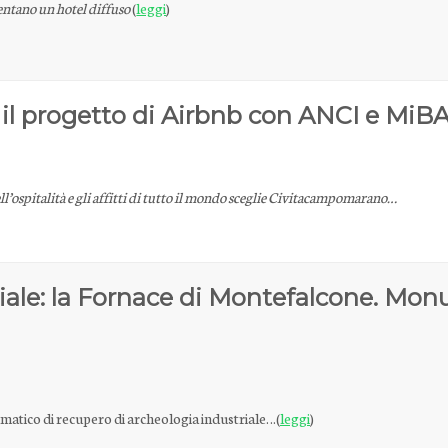
ventano un hotel diffuso
(
leggi
)
s, il progetto di Airbnb con ANCI e Mi
ell’ospitalità e gli affitti di tutto il mondo sceglie Civitacampomarano…
riale: la Fornace di Montefalcone. Mon
matico di recupero di archeologia industriale…(
leggi
)