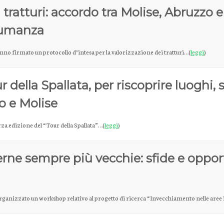
tratturi: accordo tra Molise, Abruzzo e 
nsumanza
nno firmato un protocollo d’intesa per la valorizzazione dei tratturi…(
leggi
)
ur della Spallata, per riscoprire luoghi, 
o e Molise
erza edizione del “Tour della Spallata”…(
leggi
)
erne sempre più vecchie: sfide e opport
 organizzato un workshop relativo al progetto di ricerca “Invecchiamento nelle aree