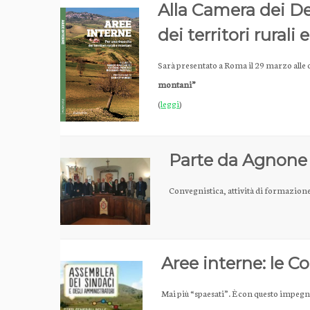
Alla Camera dei De
dei territori rurali
Sarà presentato a Roma il 29 marzo alle o
montani”
(
leggi
)
Parte da Agnone l
Convegnistica, attività di formazione
Aree interne: le C
Mai più “spaesati”. È con questo impegn